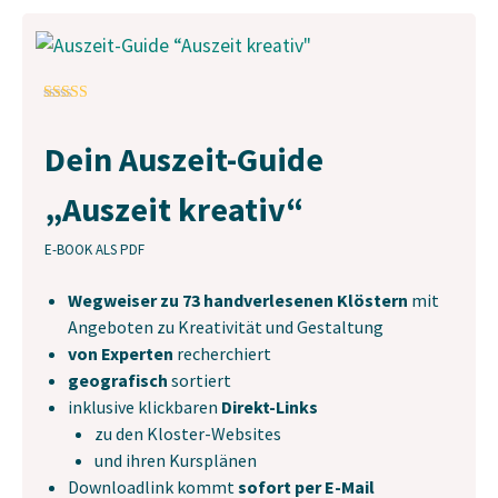
Bewertet mit
5.00
von 5, basierend auf
Kundenbewertungen
Dein Auszeit-Guide
„Auszeit kreativ“
E-BOOK ALS PDF
Wegweiser zu 73 handverlesenen Klöstern
mit
Angeboten zu Kreativität und Gestaltung
von Experten
recherchiert
geografisch
sortiert
inklusive klickbaren
Direkt-Links
zu den Kloster-Websites
und ihren Kursplänen
Downloadlink kommt
sofort per E-Mail