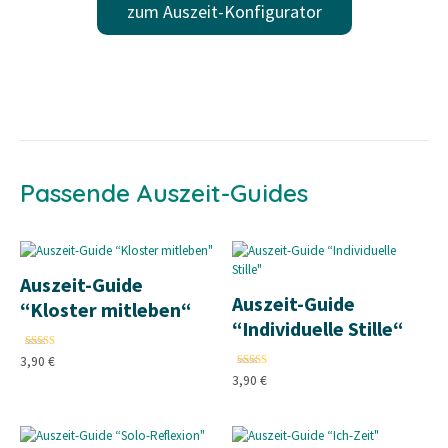
zum Auszeit-Konfigurator
Passende Auszeit-Guides
Auszeit-Guide
Auszeit-Guide
“Kloster mitleben“
“Individuelle Stille“
Bewertet mit
4.80
von 5, basierend auf
Kundenbewertungen
3,90
€
Bewertet mit
4.75
von 5, basierend auf
Kund
3,90
€