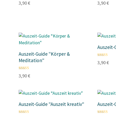
3,90
€
3,90
€
4.67
4.82
von 5
von 5
Auszeit-
Auszeit-Guide “Körper &
Meditation“
Bewertet mi
3,90
€
4.80
von 5
Bewertet mit
3,90
€
4.00
von 5
Auszeit-Guide “Auszeit kreativ“
Auszeit-