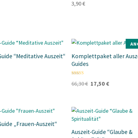
3,90
€
4.85
von 5
AN
Guide “Meditative Auszeit“
Komplettpaket aller Ausze
Guides
t
Bewertet mit
U
A
66,30
€
17,50
€
5.00
r
k
von 5
s
t
p
u
r
e
ü
l
n
l
g
e
Guide „Frauen-Auszeit“
l
r
Auszeit-Guide “Glaube &
i
P
c
r