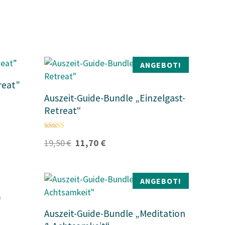
ANGEBOT!
reat”
Auszeit-Guide-Bundle „Einzelgast-
Retreat“
Bewertet mit
U
A
19,50
€
11,70
€
4.74
r
k
von 5
s
t
p
u
r
e
ANGEBOT!
ü
l
n
l
“
g
e
l
r
Auszeit-Guide-Bundle „Meditation
i
P