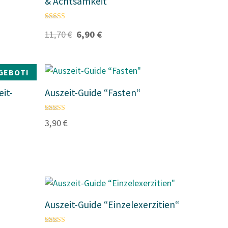
& Achtsamkeit“
c
r
h
e
e
i
Bewertet mit
U
A
r
s
11,70
€
6,90
€
4.50
r
k
P
i
von 5
s
t
r
s
p
u
e
t
r
e
i
:
GEBOT!
ü
l
s
1
n
l
w
1
it-
Auszeit-Guide “Fasten“
g
e
a
,
l
r
r
7
i
P
:
0
Bewertet mit
c
r
3,90
€
1
4.75
h
e
9
€
von 5
e
i
,
.
r
s
5
P
i
0
r
s
e
t
€
i
:
s
6
Auszeit-Guide “Einzelexerzitien“
w
,
a
9
r
0