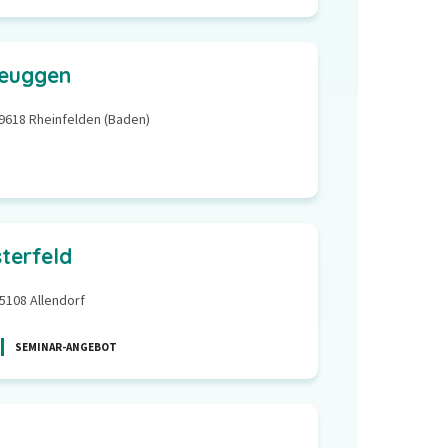
euggen
9618 Rheinfelden (Baden)
terfeld
5108 Allendorf
SEMINAR-ANGEBOT