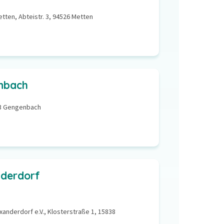
tten, Abteistr. 3, 94526 Metten
nbach
23 Gengenbach
nderdorf
exanderdorf e.V., Klosterstraße 1, 15838