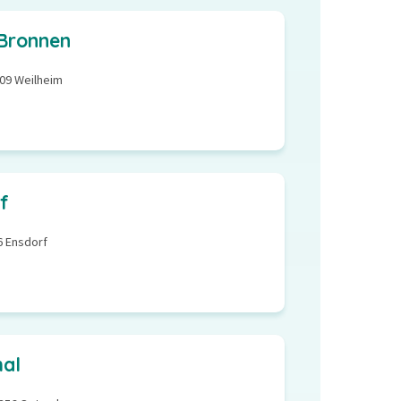
 Bronnen
809 Weilheim
f
6 Ensdorf
hal