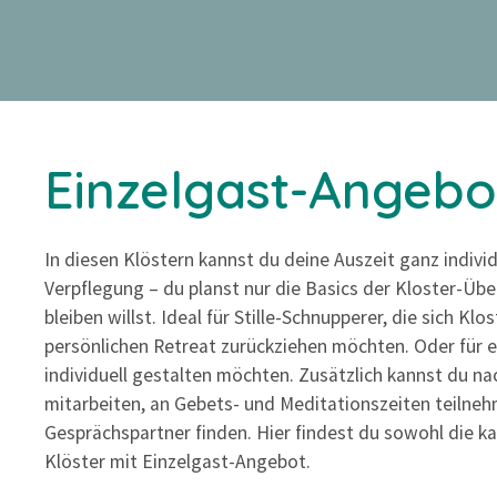
Z
u
m
I
n
h
Einzelgast-Angebo
a
l
t
In diesen Klöstern kannst du deine Auszeit ganz indivi
s
Verpflegung – du planst nur die Basics der Kloster-Üb
p
bleiben willst. Ideal für Stille-Schnupperer, die sich Klo
r
persönlichen Retreat zurückziehen möchten. Oder für er
i
individuell gestalten möchten. Zusätzlich kannst du na
n
mitarbeiten, an Gebets- und Meditationszeiten teilneh
g
Gesprächspartner finden. Hier findest du sowohl die ka
e
Klöster mit Einzelgast-Angebot.
n