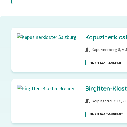
Kapuzinerklos
Kapuzinerberg 6, A-
EINZELGAST-ANGEBOT
Birgitten-Klos
Kolpingstraße 1c, 2
EINZELGAST-ANGEBOT