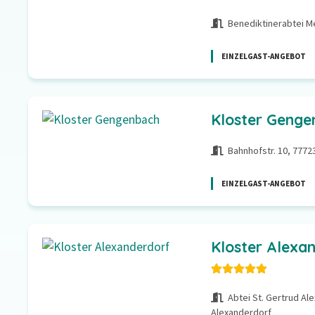
Benediktinerabtei Me
EINZELGAST-ANGEBOT
Kloster Genge
Bahnhofstr. 10, 777
EINZELGAST-ANGEBOT
Kloster Alexa
Abtei St. Gertrud Al
Alexanderdorf