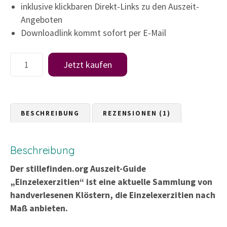
inklusive klickbaren Direkt-Links zu den Auszeit-
Angeboten
Downloadlink kommt sofort per E-Mail
A
Jetzt kaufen
u
s
z
e
BESCHREIBUNG
REZENSIONEN (1)
i
t
Beschreibung
-
G
Der stillefinden.org Auszeit-Guide
u
„Einzelexerzitien“ ist eine aktuelle Sammlung von
i
handverlesenen Klöstern, die Einzelexerzitien nach
d
Maß anbieten.
e