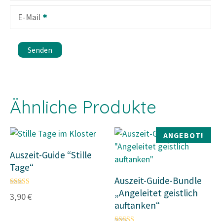
E-Mail
Ähnliche Produkte
ANGEBOT!
Auszeit-Guide “Stille
Tage“
Auszeit-Guide-Bundle
Bewertet mit
„Angeleitet geistlich
3,90
€
4.85
auftanken“
von 5