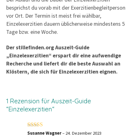
"
besprichst du vorab mit der Exerzitienbegleitperson
M
vor Ort. Der Termin ist meist frei wählbar,
e
Einzelexerzitien dauern üblicherweise mindestens 5
n
Tage bzw. eine Woche.
g
e
Der stillefinden.org Auszeit-Guide
„Einzelexerzitien“ erspart dir eine aufwendige
Recherche und liefert dir die beste Auswahl an
Klöstern, die sich für Einzelexerzitien eignen.
1 Rezension für
Auszeit-Guide
“Einzelexerzitien“
Bewertet mit
4
von 5
Susanne Wagner
–
24. Dezember 2023