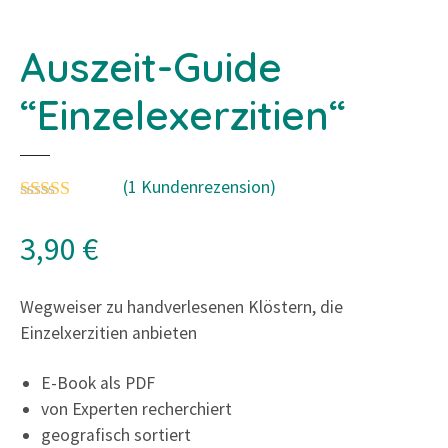
Auszeit-Guide
“Einzelexerzitien“
(
1
Kundenrezension)
Bewertet mit
4.00
von 5, basierend auf
Kundenbewertung
3,90
€
Wegweiser zu handverlesenen Klöstern, die
Einzelxerzitien anbieten
E-Book als PDF
von Experten recherchiert
geografisch sortiert