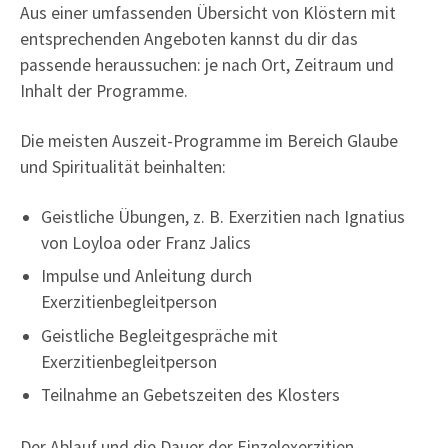
“
Aus einer umfassenden Übersicht von Klöstern mit
E
entsprechenden Angeboten kannst du dir das
i
passende heraussuchen: je nach Ort, Zeitraum und
n
Inhalt der Programme.
z
e
Die meisten Auszeit-Programme im Bereich Glaube
l
und Spiritualität beinhalten:
e
x
Geistliche Übungen, z. B. Exerzitien nach Ignatius
e
von Loyloa oder Franz Jalics
r
Impulse und Anleitung durch
z
Exerzitienbegleitperson
i
Geistliche Begleitgespräche mit
t
Exerzitienbegleitperson
i
Teilnahme an Gebetszeiten des Klosters
e
n
Der Ablauf und die Dauer der Einzelexerzitien