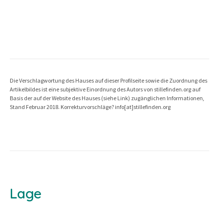
Die Verschlagwortung des Hauses auf dieser Profilseite sowie die Zuordnung des
Artikelbildes ist eine subjektive Einordnung des Autors von stillefinden.org auf
Basis der auf der Website des Hauses (siehe Link) zugänglichen Informationen,
Stand Februar 2018. Korrekturvorschläge? info[at]stillefinden.org
Lage