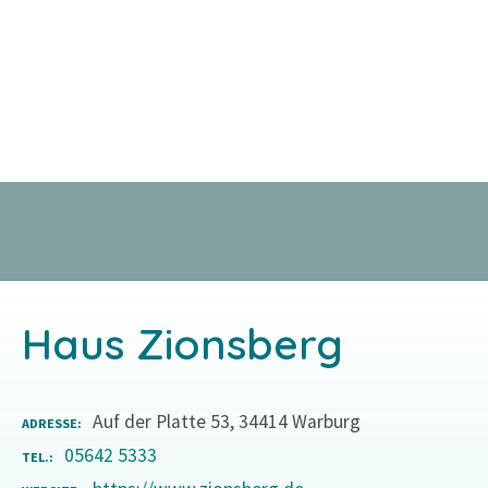
Z
u
m
I
n
h
a
l
t
s
p
r
Haus Zionsberg
i
n
g
Auf der Platte 53, 34414 Warburg
ADRESSE
e
05642 5333
TEL.
n