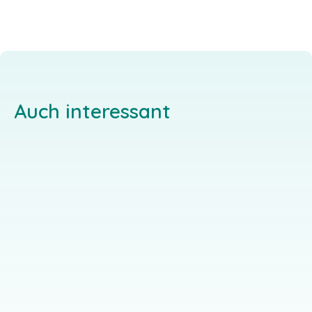
Auch interessant
Die HEGGE
Bildungs- und
Christliches
Exerzitienhaus
Bildungswerk
St. Bonifatius
Hegge 4, 34439
Willebadessen
Bildungs- und
Exerzitienhaus St.