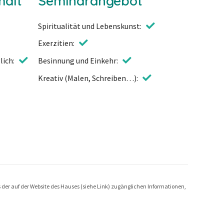
halt
Seminarangebot
Spiritualität und Lebenskunst
Exerzitien
lich
Besinnung und Einkehr
Kreativ (Malen, Schreiben…)
is der auf der Website des Hauses (siehe Link) zugänglichen Informationen,