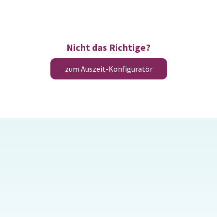
Nicht das Richtige?
zum Auszeit-Konfigurator
s Pfarrhaus
Haus HohenEichen