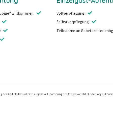
chtung
Einzelgast-Aufent
äubige" willkommen
Vollverpflegung
Selbstverpflegung
r
Teilnahme an Gebetszeiten mög
 des Artikelbildes ist eine subjektive Einordnung des Autors von stillefinden.org auf Bas