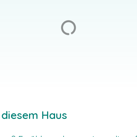
enfließ
Dresdener Str. 73, 01326 Dr
t Marienfließ 9, 16945 Marienfließ
LGAST-ANGEBOT
SEMINAR-ANGEBOT
u diesem Haus