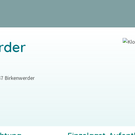
rder
547 Birkenwerder