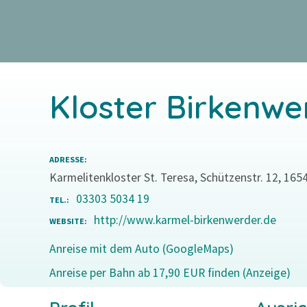
Z
u
m
I
n
Kloster Birkenwe
h
a
l
t
ADRESSE
s
Karmelitenkloster St. Teresa, Schützenstr. 12, 16
p
03303 5034 19
TEL.
r
http://www.karmel-birkenwerder.de
i
WEBSITE
n
Anreise mit dem Auto (GoogleMaps)
g
Anreise per Bahn ab 17,90 EUR finden (Anzeige)
e
n