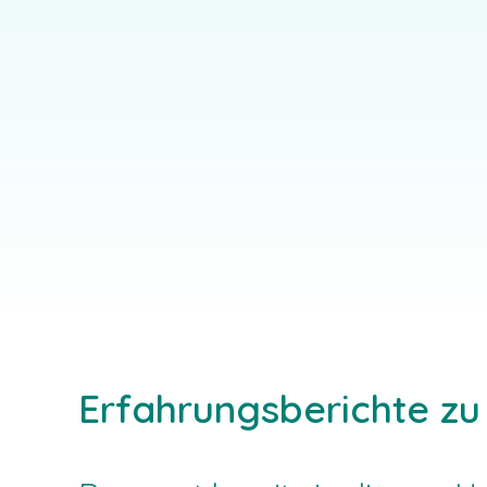
Mari
Sabine Grauel & Jutta Krause,
Ausbau 10, 15306 Gusow-Platkow
Stif
EINZELGAST-ANGEBOT
EINZE
Erfahrungsberichte z