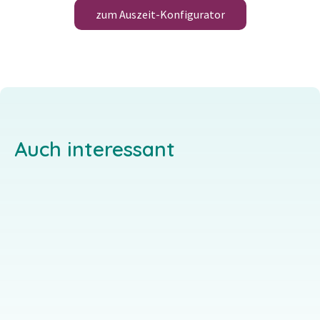
zum Auszeit-Konfigurator
Auch interessant
GRZ Krelingen
LIVE
Gemeinschaft
Krelingen 37, 29664
Walsrode
Lübbecker Str. 85,
32257 Bünde
EINZELGAST-ANGEBOT
SEMINAR-ANGEBOT