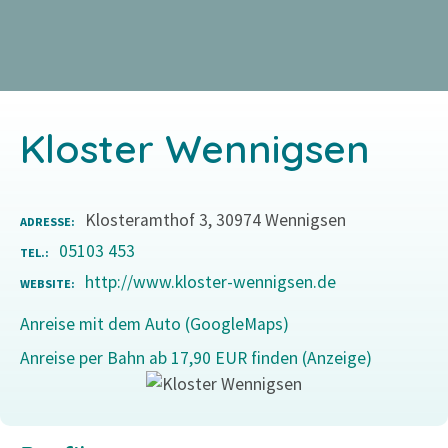
Z
u
m
I
n
Kloster Wennigsen
h
a
l
Klosteramthof 3, 30974 Wennigsen
t
ADRESSE
s
05103 453
TEL.
p
http://www.kloster-wennigsen.de
WEBSITE
r
Anreise mit dem Auto (GoogleMaps)
i
n
Anreise per Bahn ab 17,90 EUR finden (Anzeige)
g
e
n