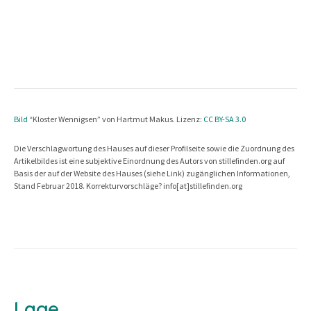
Bild
“Kloster Wennigsen” von Hartmut Makus. Lizenz:
CC BY-SA 3.0
Die Verschlagwortung des Hauses auf dieser Profilseite sowie die Zuordnung des
Artikelbildes ist eine subjektive Einordnung des Autors von stillefinden.org auf
Basis der auf der Website des Hauses (siehe Link) zugänglichen Informationen,
Stand Februar 2018. Korrekturvorschläge? info[at]stillefinden.org
Lage