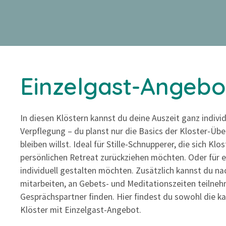
Z
u
m
I
n
h
Einzelgast-Angebo
a
l
t
In diesen Klöstern kannst du deine Auszeit ganz indivi
s
Verpflegung – du planst nur die Basics der Kloster-Üb
p
bleiben willst. Ideal für Stille-Schnupperer, die sich Klo
r
persönlichen Retreat zurückziehen möchten. Oder für er
i
individuell gestalten möchten. Zusätzlich kannst du na
n
mitarbeiten, an Gebets- und Meditationszeiten teilneh
g
Gesprächspartner finden. Hier findest du sowohl die ka
e
Klöster mit Einzelgast-Angebot.
n