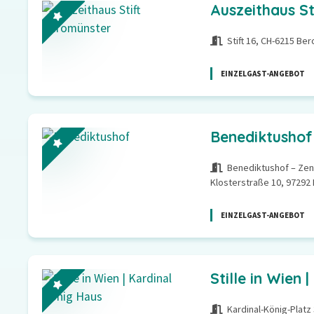
Auszeithaus S
Stift 16, CH-6215 Be
EINZELGAST-ANGEBOT
Benediktushof
Benediktushof – Zen
Klosterstraße 10, 97292
EINZELGAST-ANGEBOT
Stille in Wien 
Kardinal-König-Platz