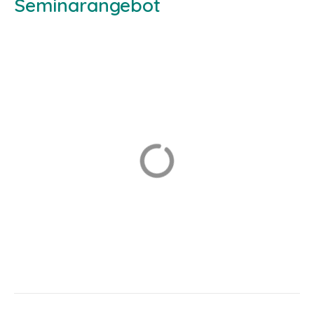
Seminarangebot
LAGE
KAPELLE
EUCHARISTIE
FOYER GÄSTEHAUS
KREUZGANG
KONZERTE