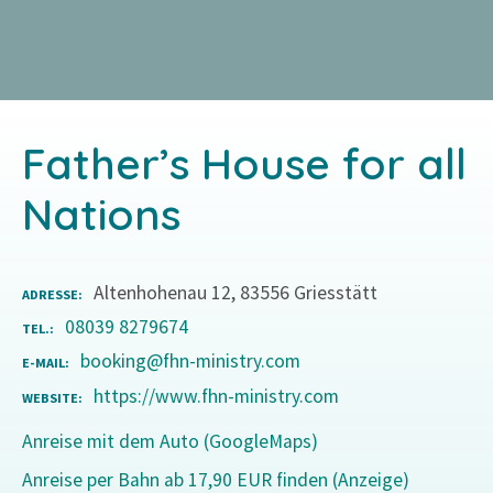
Z
u
m
I
n
Father’s House for all
h
a
Nations
l
t
s
Altenhohenau 12, 83556 Griesstätt
ADRESSE
p
08039 8279674
r
TEL.
i
booking@fhn-ministry.com
E-MAIL
n
https://www.fhn-ministry.com
WEBSITE
g
Anreise mit dem Auto (GoogleMaps)
e
n
Anreise per Bahn ab 17,90 EUR finden (Anzeige)