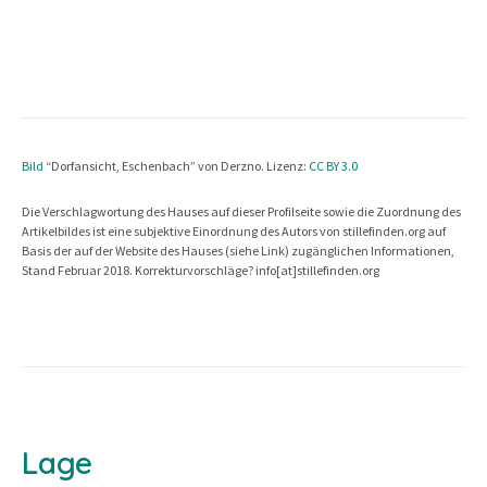
Bild
“Dorfansicht, Eschenbach” von Derzno. Lizenz:
CC BY 3.0
Die Verschlagwortung des Hauses auf dieser Profilseite sowie die Zuordnung des
Artikelbildes ist eine subjektive Einordnung des Autors von stillefinden.org auf
Basis der auf der Website des Hauses (siehe Link) zugänglichen Informationen,
Stand Februar 2018. Korrekturvorschläge? info[at]stillefinden.org
Lage