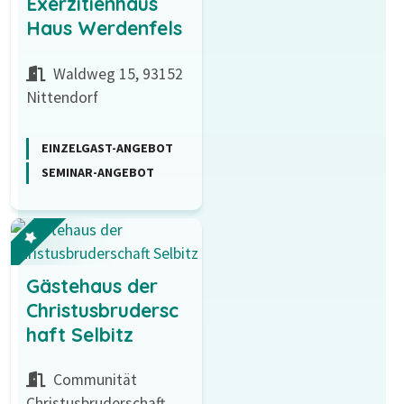
Exerzitienhaus
Haus Werdenfels
Waldweg 15, 93152
Nittendorf
EINZELGAST-ANGEBOT
SEMINAR-ANGEBOT
Gästehaus der
Christusbrudersc
haft Selbitz
Communität
Christusbruderschaft,