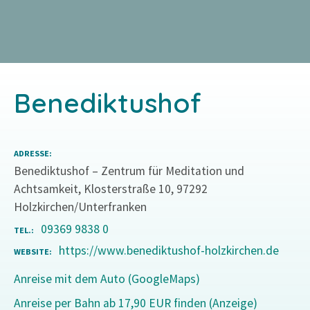
Z
u
m
I
n
Benediktushof
h
a
l
t
ADRESSE
s
Benediktushof – Zentrum für Meditation und
p
Achtsamkeit, Klosterstraße 10, 97292
r
Holzkirchen/Unterfranken
i
09369 9838 0
TEL.
n
https://www.benediktushof-holzkirchen.de
WEBSITE
g
e
Anreise mit dem Auto (GoogleMaps)
n
Anreise per Bahn ab 17,90 EUR finden (Anzeige)