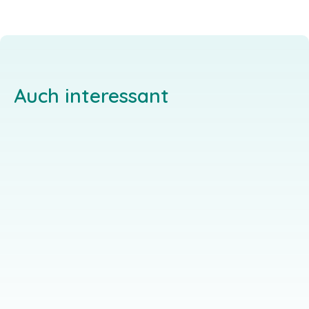
Auch interessant
Haus
Lebensquell
Christliches
Elztalstraße 4, 69427
Lebenszentrum
Mudau
Langenburg
EINZELGAST-ANGEBOT
Ziegelrain 4, 74595
SEMINAR-ANGEBOT
Langenburg