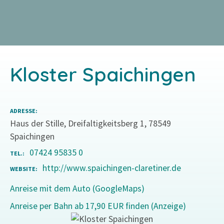
Z
u
m
I
n
Kloster Spaichingen
h
a
l
t
ADRESSE
s
Haus der Stille, Dreifaltigkeitsberg 1, 78549
p
Spaichingen
r
07424 95835 0
TEL.
i
http://www.spaichingen-claretiner.de
WEBSITE
n
g
Anreise mit dem Auto (GoogleMaps)
e
Anreise per Bahn ab 17,90 EUR finden (Anzeige)
n