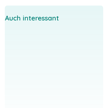
Auch interessant
Offenes Kloster
Aham
Diözesan- und
Stiftung Aham,
Exerzitienhaus
Schlossanger 3, 84168
Haus
Aham
Werdenfels
EINZELGAST-ANGEBOT
Waldweg 15, 93152
SEMINAR-ANGEBOT
Nittendorf
EINZELGAST-ANGEBOT
SEMINAR-ANGEBOT