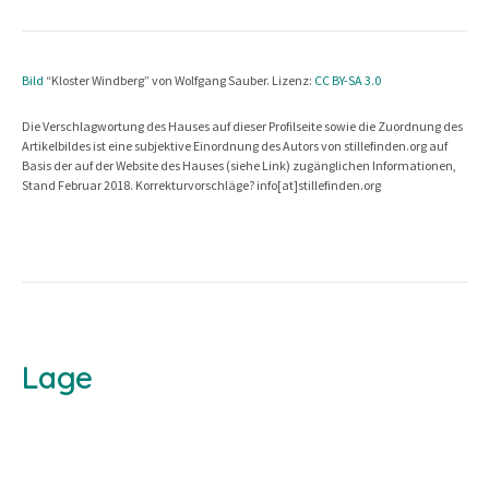
Bild
“Kloster Windberg” von Wolfgang Sauber. Lizenz:
CC BY-SA 3.0
Die Verschlagwortung des Hauses auf dieser Profilseite sowie die Zuordnung des
Artikelbildes ist eine subjektive Einordnung des Autors von stillefinden.org auf
Basis der auf der Website des Hauses (siehe Link) zugänglichen Informationen,
Stand Februar 2018. Korrekturvorschläge? info[at]stillefinden.org
Lage