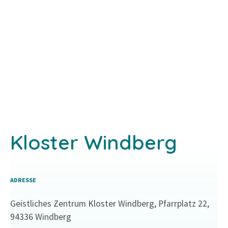
Z
u
m
I
n
h
a
l
t
s
Kloster Windberg
p
r
i
n
ADRESSE
g
Geistliches Zentrum Kloster Windberg, Pfarrplatz 22,
e
94336 Windberg
n