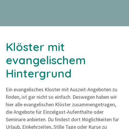
Z
u
m
I
n
h
Klöster mit
a
l
evangelischem
t
Hintergrund
s
p
r
Ein evangelisches Kloster mit Auszeit-Angeboten zu
i
finden, ist gar nicht so einfach. Deswegen haben wir
n
hier alle evangelischen Klöster zusammengetragen,
g
die Angebote für Einzelgast-Aufenthalte oder
e
Seminare anbieten. Du findest dort Möglichkeiten für
n
Urlaub, Einkehrzeiten, Stille Tage oder Kurse zu