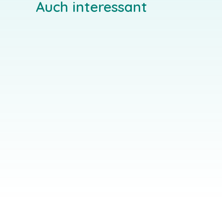
Auch interessant
Christliche Gästehäuser
kont
Weinstraße
Wein
Weinhei
Flugplatzstraße 91-99, 67435
Neustadt an der Weinstraße
EINZELGAST-ANGEBOT
EINZE
SEMINAR-ANGEBOT
SEMIN