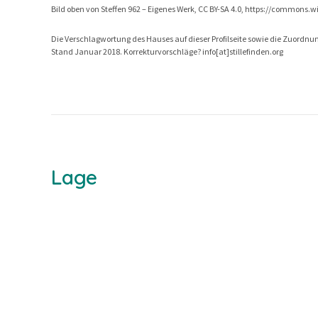
Bild oben von Steffen 962 – Eigenes Werk, CC BY-SA 4.0, https://common
Die Verschlagwortung des Hauses auf dieser Profilseite sowie die Zuordnung
Stand Januar 2018. Korrekturvorschläge? info[at]stillefinden.org
Lage