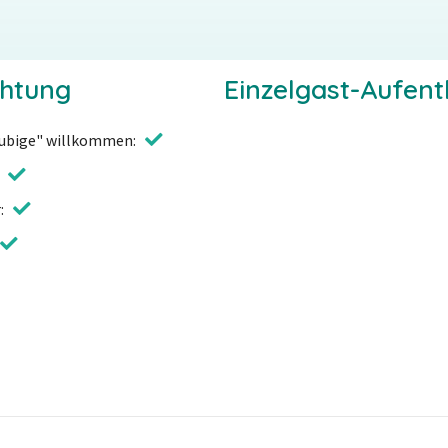
chtung
Einzelgast-Aufent
äubige" willkommen
r