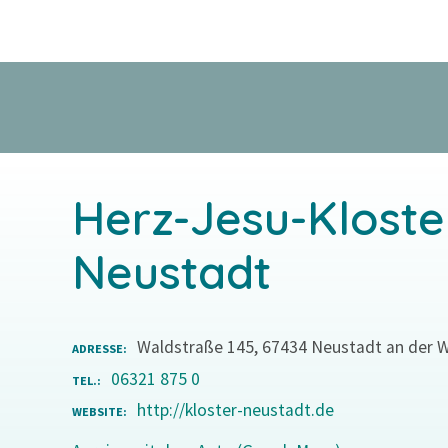
Z
u
m
I
n
h
a
l
Herz-Jesu-Kloste
t
s
Neustadt
p
r
i
Waldstraße 145, 67434 Neustadt an der 
n
ADRESSE
g
06321 875 0
TEL.
e
http://kloster-neustadt.de
WEBSITE
n