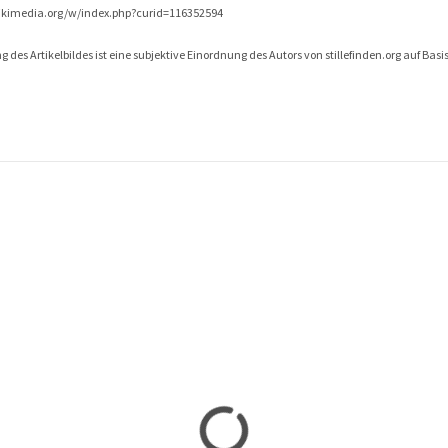
s.wikimedia.org/w/index.php?curid=116352594
 des Artikelbildes ist eine subjektive Einordnung des Autors von stillefinden.org auf Bas