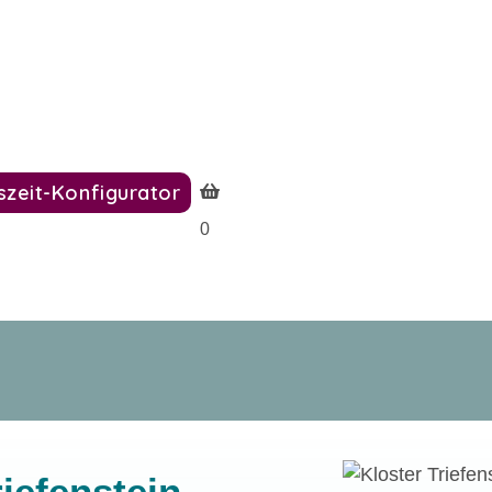
szeit-Konfigurator
0
riefenstein