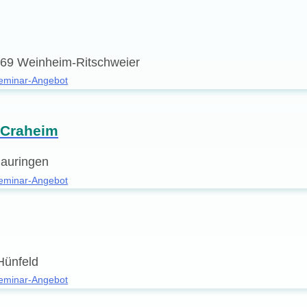
469 Weinheim-Ritschweier
eminar-Angebot
 Craheim
lauringen
eminar-Angebot
Hünfeld
eminar-Angebot