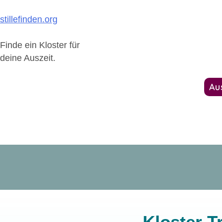
Zum
Inhalt
stillefinden.org
springen
Finde ein Kloster für
deine Auszeit.
Klöster
Themen
Auszeit-Guides
Au
Kloster T