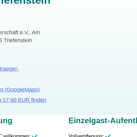
erschaft e.V., Am
5 Triefenstein
traeger-
to (GoogleMaps)
b 17,90 EUR finden
ung
Einzelgast-Aufent
e" willkommen
Vollverpflegung