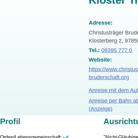
Adresse
Christusträger Brud
Klosterberg 2, 9785
Tel.
09395 777 0
Website
https://www.christus
bruderschaft.org
Anreise mit dem Au
Anreise per Bahn a
(Anzeige)
Profil
Ausricht
Orden/Lebensgemeinschaft
"Nicht-Gläubig