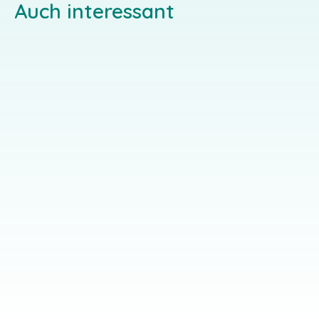
Auch interessant
Meditationshau
Christliches
s St. Franziskus
Lebenszentrum
in Dietfurt
Langenburg
Ziegelrain 4, 74595
Klostergasse 8, 92345
Langenburg
Dietfurt an der Altmühl
EINZELGAST-ANGEBOT
EINZELGAST-ANGEBOT
SEMINAR-ANGEBOT
SEMINAR-ANGEBOT