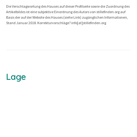
Die Verschlagwortung des Hauses auf dieser Profilseite sowie die Zuordnung des
Artikelbildes ist eine subjektive Einordnung des Autors von stillefinden.org auf
Basis der auf der Website des Hauses (siehe Link) zugänglichen Informationen,
Stand Januar 2018. Korrekturvorschläge? info[at]stillefinden.org
Lage