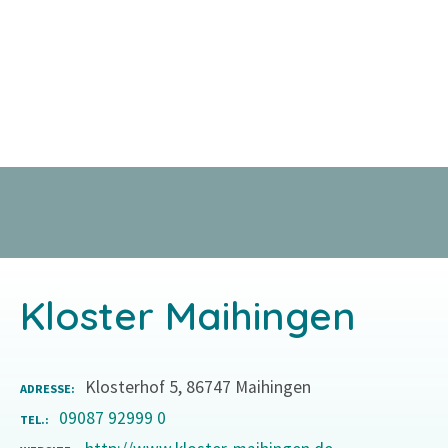
Z
u
m
I
n
h
a
l
t
s
p
r
Kloster Maihingen
i
n
g
Klosterhof 5, 86747 Maihingen
ADRESSE
e
09087 92999 0
TEL.
n